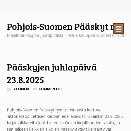
Pohjois-Suomen Pääskyt ry
²
Maailmankauppa Juuttiputiikki – reilua kauppaa vuodesta 1978
Pääskyjen juhlapäivä
23.8.2025
YLEINEN
KOMMENTOI
Pohjois-Suomen Pääskyt ry:n toiminnasta kertova
historiateos Eettisen kaupan edelläkävijät julkaistiin 23.8.2025.
Kirjanjulkkareita juhlittiin ensin Oulun kirjallisuuden talolla, ja
sen jälkeen kaikkien aikojen Pääsky-aktiivit kerääntyivät