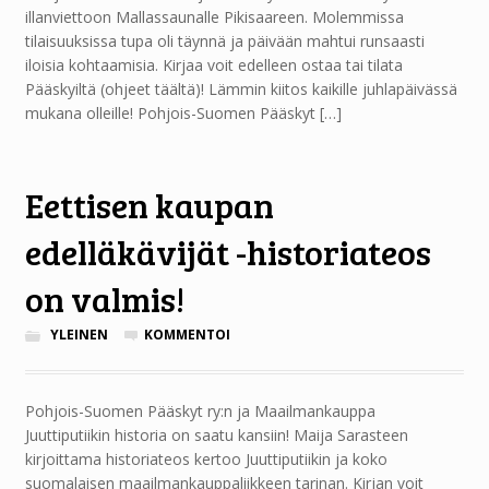
illanviettoon Mallassaunalle Pikisaareen. Molemmissa
tilaisuuksissa tupa oli täynnä ja päivään mahtui runsaasti
iloisia kohtaamisia. Kirjaa voit edelleen ostaa tai tilata
Pääskyiltä (ohjeet täältä)! Lämmin kiitos kaikille juhlapäivässä
mukana olleille! Pohjois-Suomen Pääskyt […]
Eettisen kaupan
edelläkävijät -historiateos
on valmis!
YLEINEN
KOMMENTOI
Pohjois-Suomen Pääskyt ry:n ja Maailmankauppa
Juuttiputiikin historia on saatu kansiin! Maija Sarasteen
kirjoittama historiateos kertoo Juuttiputiikin ja koko
suomalaisen maailmankauppaliikkeen tarinan. Kirjan voit