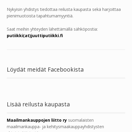
Nykyisin yhdistys tiedottaa reilusta kaupasta sekä harjoittaa
pienimuotoista tapahtumamyyntiä.
Saat meihin yhteyden lähettämällä sähköpostia:
putiikki(at)juuttiputiikki.fi
Löydät meidät Facebookista
Lisää reilusta kaupasta
Maailmankauppojen liitto ry
suomalaisten
maailmankauppa- ja kehitysmaakauppayhdistysten