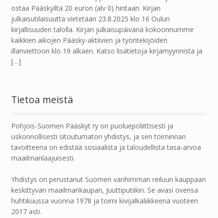
ostaa Pääskyiltä 20 euron (alv 0) hintaan. Kirjan
julkaisutilaisuutta vietetään 23.8.2025 klo 16 Oulun
kirjallisuuden talolla. Kirjan julkaisupäivänä kokoonnumme
kaikkien aikojen Pääsky-aktiivien ja työntekijöiden
illanviettoon klo 19 alkaen. Katso lisätietoja kirjamyynnistä ja
[…]
Tietoa meistä
Pohjois-Suomen Pääskyt ry on puoluepoliittisesti ja
uskonnollisesti sitoutumaton yhdistys, ja sen toiminnan
tavoitteena on edistää sosiaalista ja taloudellista tasa-arvoa
maailmanlaajuisesti.
Yhdistys on perustanut Suomen vanhimman reiluun kauppaan
keskittyvän maailmankaupan, Juuttiputiikin. Se avasi ovensa
huhtikuussa vuonna 1978 ja toimi kivijalkaliikkeenä vuoteen
2017 asti.