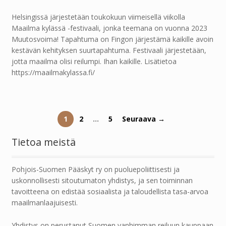
Helsingissä järjestetään toukokuun viimeisellä viikolla
Maailma kylässä -festivaali, jonka teemana on vuonna 2023
Muutosvoima! Tapahtuma on Fingon järjestämä kaikille avoin
kestävän kehityksen suurtapahtuma. Festivaali järjestetään,
jotta maailma olisi reilumpi. Ihan kaikille. Lisätietoa
https://maailmakylassa.fi/
1
2
…
5
Seuraava →
Tietoa meistä
Pohjois-Suomen Pääskyt ry on puoluepoliittisesti ja
uskonnollisesti sitoutumaton yhdistys, ja sen toiminnan
tavoitteena on edistää sosiaalista ja taloudellista tasa-arvoa
maailmanlaajuisesti.
Yhdistys on perustanut Suomen vanhimman reiluun kauppaan