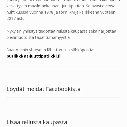
keskittyvän maailmankaupan, Juuttiputiikin. Se avasi ovensa
huhtikuussa vuonna 1978 ja toimi kivijalkaliikkeenä vuoteen
2017 asti.
Nykyisin yhdistys tiedottaa reilusta kaupasta sekä harjoittaa
pienimuotoista tapahtumamyyntiä.
Saat meihin yhteyden lähettämällä sähköpostia:
putiikki(at)juuttiputiikki.fi
Löydät meidät Facebookista
Lisää reilusta kaupasta