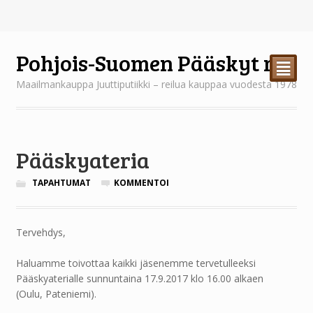
Pohjois-Suomen Pääskyt ry
²
Maailmankauppa Juuttiputiikki – reilua kauppaa vuodesta 1978
Pääskyateria
TAPAHTUMAT
KOMMENTOI
Tervehdys,
Haluamme toivottaa kaikki jäsenemme tervetulleeksi
Pääskyaterialle sunnuntaina 17.9.2017 klo 16.00 alkaen
(Oulu, Pateniemi).