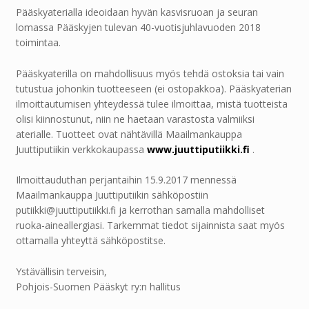
Pääskyaterialla ideoidaan hyvän kasvisruoan ja seuran
lomassa Pääskyjen tulevan 40-vuotisjuhlavuoden 2018
toimintaa.
Pääskyaterilla on mahdollisuus myös tehdä ostoksia tai vain
tutustua johonkin tuotteeseen (ei ostopakkoa). Pääskyaterian
ilmoittautumisen yhteydessä tulee ilmoittaa, mistä tuotteista
olisi kiinnostunut, niin ne haetaan varastosta valmiiksi
aterialle. Tuotteet ovat nähtävillä Maailmankauppa
Juuttiputiikin verkkokaupassa
www.juuttiputiikki.fi
.
Ilmoittauduthan perjantaihin 15.9.2017 mennessä
Maailmankauppa Juuttiputiikin sähköpostiin
putiikki@juuttiputiikki.fi ja kerrothan samalla mahdolliset
ruoka-aineallergiasi. Tarkemmat tiedot sijainnista saat myös
ottamalla yhteyttä sähköpostitse.
Ystävällisin terveisin,
Pohjois-Suomen Pääskyt ry:n hallitus