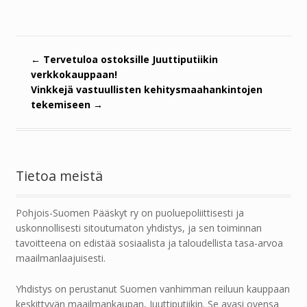
←
Tervetuloa ostoksille Juuttiputiikin
verkkokauppaan!
Vinkkejä vastuullisten kehitysmaahankintojen
tekemiseen
→
Tietoa meistä
Pohjois-Suomen Pääskyt ry on puoluepoliittisesti ja
uskonnollisesti sitoutumaton yhdistys, ja sen toiminnan
tavoitteena on edistää sosiaalista ja taloudellista tasa-arvoa
maailmanlaajuisesti.
Yhdistys on perustanut Suomen vanhimman reiluun kauppaan
keskittyvän maailmankaupan, Juuttiputiikin. Se avasi ovensa