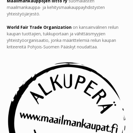
Maailmankauppojen liitto ry
suomalaisten
maailmankauppa- ja kehitysmaakauppayhdistysten
yhteistyöjärjestö.
World Fair Trade Organization
on kansainvälinen reilun
kaupan tuottajien, tukkuportaan ja vähittäismyyjien
yhteistyöorganisaatio, jonka määrittelemiä reilun kaupan
kriteereitä Pohjois-Suomen Pääskyt noudattaa.