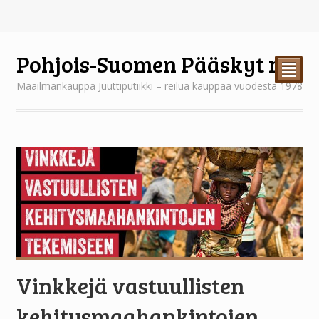
Pohjois-Suomen Pääskyt ry
²
Maailmankauppa Juuttiputiikki – reilua kauppaa vuodesta 1978
Vinkkejä vastuullisten
kehitysmaahankintojen