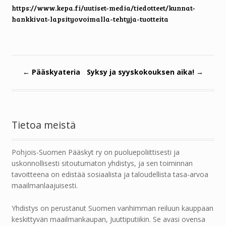
https://www.kepa.fi/uutiset-media/tiedotteet/kunnat-
hankkivat-lapsityovoimalla-tehtyja-tuotteita
←
Pääskyateria
Syksy ja syyskokouksen aika!
→
Tietoa meistä
Pohjois-Suomen Pääskyt ry on puoluepoliittisesti ja
uskonnollisesti sitoutumaton yhdistys, ja sen toiminnan
tavoitteena on edistää sosiaalista ja taloudellista tasa-arvoa
maailmanlaajuisesti.
Yhdistys on perustanut Suomen vanhimman reiluun kauppaan
keskittyvän maailmankaupan, Juuttiputiikin. Se avasi ovensa