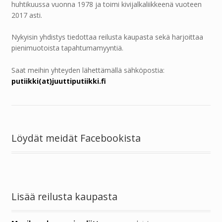
huhtikuussa vuonna 1978 ja toimi kivijalkaliikkeenä vuoteen
2017 asti.
Nykyisin yhdistys tiedottaa reilusta kaupasta sekä harjoittaa
pienimuotoista tapahtumamyyntiä.
Saat meihin yhteyden lähettämällä sähköpostia:
putiikki(at)juuttiputiikki.fi
Löydät meidät Facebookista
Lisää reilusta kaupasta