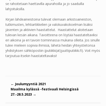
se rahoitetaan haettavilla apurahoilla ja jo saaduilla
lahjoituksilla.
Kirjan lähdeaineistoina tulevat olemaan arkistoaineiston,
tutkimusten, lehtiartikkelien ja valokuvakokoelman lisäksi
jäsenten ja aktiivien haastattelut. Haastattelut aloitetaan
tulevan kesän aikana. Tavoitteena on löytää haastateltaviksi
eri aikoina ja eri tavoin toiminnassa mukana olleita. Jos sinulle
tulee mieleen sopivia ihmisiä, lähetä heidän yhteystietonsa
yhdistyksen sähköpostiin (putiikki(at)juuttiputiikki.fi). Voit myös
tarjoutua itsekin haastateltavaksi!
←
Joulumyyntiä 2021
Maailma kylässä -festivaali Helsingissä
27.-28.5.2023
→