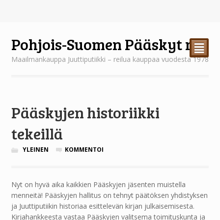
Pohjois-Suomen Pääskyt ry
²
Maailmankauppa Juuttiputiikki – reilua kauppaa vuodesta 1978
Pääskyjen historiikki
tekeillä
YLEINEN
KOMMENTOI
Nyt on hyvä aika kaikkien Pääskyjen jäsenten muistella
menneitä! Pääskyjen hallitus on tehnyt päätöksen yhdistyksen
ja Juuttiputiikin historiaa esittelevän kirjan julkaisemisesta.
Kirjahankkeesta vastaa Pääskyjen valitsema toimituskunta ja