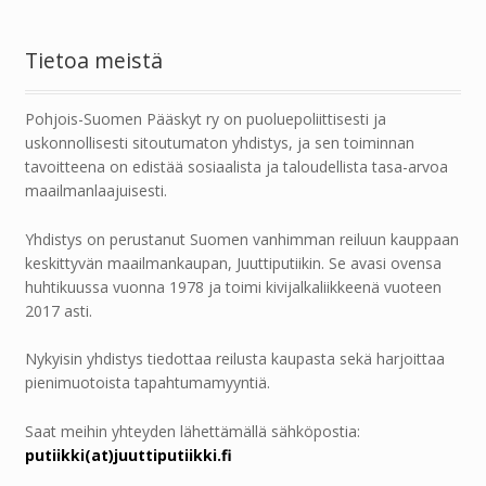
Tietoa meistä
Pohjois-Suomen Pääskyt ry on puoluepoliittisesti ja
uskonnollisesti sitoutumaton yhdistys, ja sen toiminnan
tavoitteena on edistää sosiaalista ja taloudellista tasa-arvoa
maailmanlaajuisesti.
Yhdistys on perustanut Suomen vanhimman reiluun kauppaan
keskittyvän maailmankaupan, Juuttiputiikin. Se avasi ovensa
huhtikuussa vuonna 1978 ja toimi kivijalkaliikkeenä vuoteen
2017 asti.
Nykyisin yhdistys tiedottaa reilusta kaupasta sekä harjoittaa
pienimuotoista tapahtumamyyntiä.
Saat meihin yhteyden lähettämällä sähköpostia:
putiikki(at)juuttiputiikki.fi