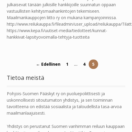
julkaisevat tänään julkisille hankkijoille suunnatun oppaan
vastuullisten kehitysmaahankintojen tekemiseen.
Maailmankauppojen liitto ry on mukana kampanjoinnissa.
http://www.reilukauppa.fi/fileadmin/user_upload/reilukauppa/Tila
https://www.kepa.fi/uutiset-media/tiedotteet/kunnat-
hankkivat-lapsityovoimalla-tehtyja-tuotteita
← Edellinen
1
…
4
5
Tietoa meistä
Pohjois-Suomen Pääskyt ry on puoluepoliittisesti ja
uskonnollisesti sitoutumaton yhdistys, ja sen toiminnan
tavoitteena on edistää sosiaalista ja taloudellista tasa-arvoa
maailmanlaajuisesti.
Yhdistys on perustanut Suomen vanhimman reiluun kauppaan