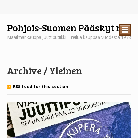
Pohjois-Suomen Pääskyt ry
²
Maailmankauppa Juuttiputiikki – reilua kauppaa vuodesta 1978
Archive / Yleinen
RSS feed for this section