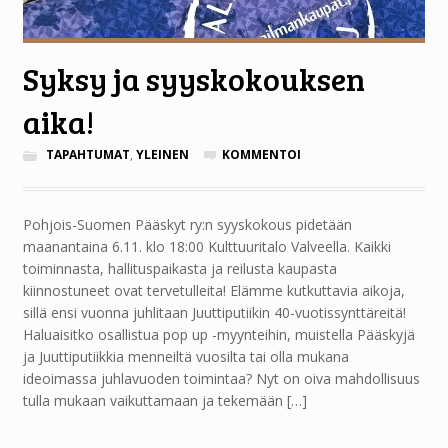
Syksy ja syyskokouksen
aika!
TAPAHTUMAT
,
YLEINEN
KOMMENTOI
Pohjois-Suomen Pääskyt ry:n syyskokous pidetään
maanantaina 6.11. klo 18:00 Kulttuuritalo Valveella. Kaikki
toiminnasta, hallituspaikasta ja reilusta kaupasta
kiinnostuneet ovat tervetulleita! Elämme kutkuttavia aikoja,
sillä ensi vuonna juhlitaan Juuttiputiikin 40-vuotissynttäreitä!
Haluaisitko osallistua pop up -myynteihin, muistella Pääskyjä
ja Juuttiputiikkia menneiltä vuosilta tai olla mukana
ideoimassa juhlavuoden toimintaa? Nyt on oiva mahdollisuus
tulla mukaan vaikuttamaan ja tekemään […]