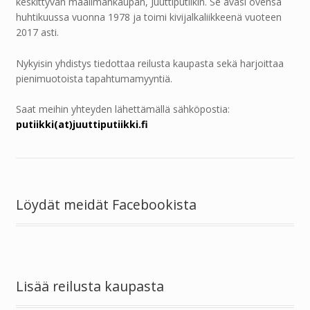
keskittyvän maailmankaupan, Juuttiputiikin. Se avasi ovensa
huhtikuussa vuonna 1978 ja toimi kivijalkaliikkeenä vuoteen
2017 asti.
Nykyisin yhdistys tiedottaa reilusta kaupasta sekä harjoittaa
pienimuotoista tapahtumamyyntiä.
Saat meihin yhteyden lähettämällä sähköpostia:
putiikki(at)juuttiputiikki.fi
Löydät meidät Facebookista
Lisää reilusta kaupasta