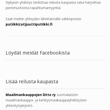
Nykyisin yhdistys tiedottaa reilusta kaupasta sekä harjoittaa
pienimuotoista tapahtumamyyntiä.
Saat meihin yhteyden lähettämällä sähköpostia:
putiikki(at)juuttiputiikki.fi
Löydät meidät Facebookista
Lisää reilusta kaupasta
Maailmankauppojen liitto ry
suomalaisten
maailmankauppa- ja kehitysmaakauppayhdistysten
yhteistyöjärjestö.