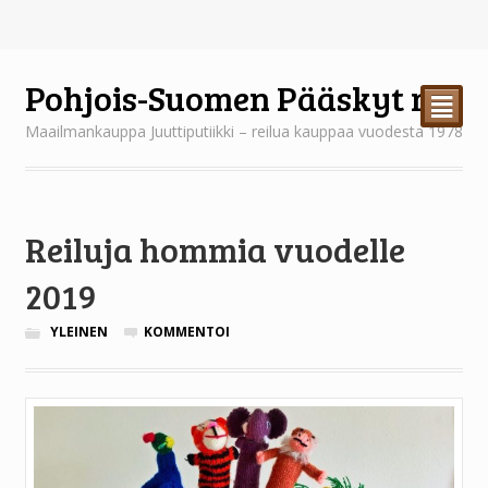
Pohjois-Suomen Pääskyt ry
²
Maailmankauppa Juuttiputiikki – reilua kauppaa vuodesta 1978
Reiluja hommia vuodelle
2019
YLEINEN
KOMMENTOI