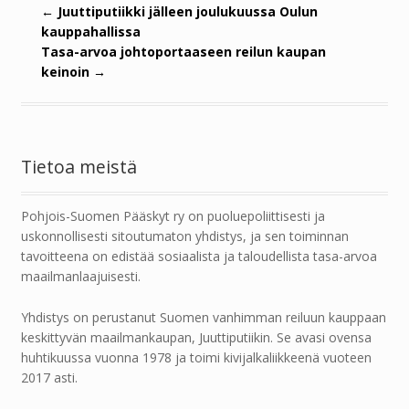
←
Juuttiputiikki jälleen joulukuussa Oulun
kauppahallissa
Tasa-arvoa johtoportaaseen reilun kaupan
keinoin
→
Tietoa meistä
Pohjois-Suomen Pääskyt ry on puoluepoliittisesti ja
uskonnollisesti sitoutumaton yhdistys, ja sen toiminnan
tavoitteena on edistää sosiaalista ja taloudellista tasa-arvoa
maailmanlaajuisesti.
Yhdistys on perustanut Suomen vanhimman reiluun kauppaan
keskittyvän maailmankaupan, Juuttiputiikin. Se avasi ovensa
huhtikuussa vuonna 1978 ja toimi kivijalkaliikkeenä vuoteen
2017 asti.